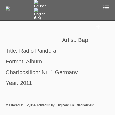
Mastering
Artist: Bap
Audio Mastering Studio Services
Online Mastering
Title: Radio Pandora
Format: Album
Chartposition: Nr. 1 Germany
Stem Mastering
Year: 2011
Test Mastering
Mastered at Skyline-Tonfabrik by Engineer Kai Blankenberg