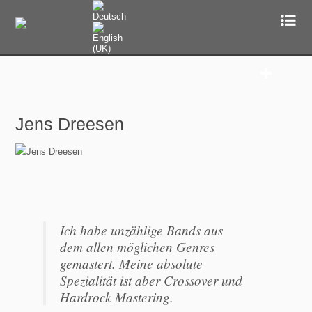
Mastering
Audio Mastering Studio Services
Jens Dreesen
Online Mastering
Stem Mastering
Ich habe unzählige Bands aus
dem allen möglichen Genres
gemastert. Meine absolute
Test Mastering
Spezialität ist aber Crossover und
Hardrock Mastering.