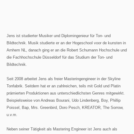
Surround Mastering
Jens ist studierter Musiker und Diplomingenieur für Ton- und
Audio Restauration
Bildtechnik. Musik studierte er an der Hogeschool voor de kunsten in
Arnhem NL, danach ging er an die Robert Schumann Hochschule und
die Fachhochschule Düsseldorf für das Studium der Ton- und
iTunes Master
Bildtechnik.
Seit 2008 arbeitet Jens als freier Masteringengineer in der Skyline
Tonfabrik. Seitdem hat er an zahlreichen, teils mit Gold und Platin
prämierten Produktionen aus unterschiedlichsten Genres mitgewirkt.
Engineers
Beispielsweise von Andreas Bourani, Udo Lindenberg, Boy, Phillip
Poissel, Bap, Mrs. Greenbird, Doro Pesch, KREATOR, The Sorrow,
Mastering Engineers
u.v.m.
Neben seiner Tätigkeit als Mastering Engineer ist Jens auch als
Kai Blankenberg